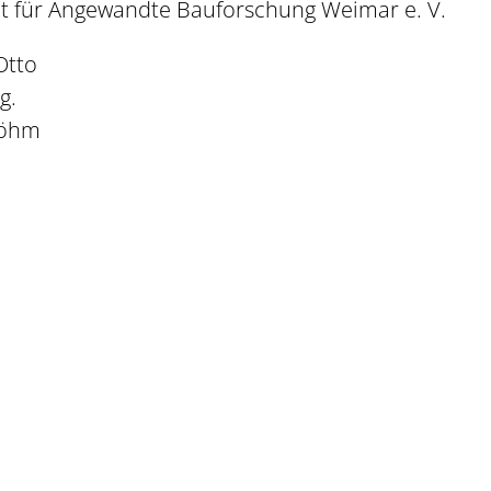
tut für Angewandte Bauforschung Weimar e. V.
Otto
g.
 Böhm